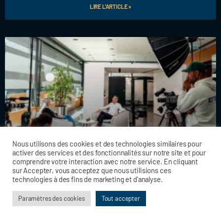
LIRE L'ARTICLE »
Nous utilisons des cookies et des technologies similaires pour
activer des services et des fonctionnalités sur notre site et pour
POURQUOI CHOISIR UNE CAPTATION
comprendre votre interaction avec notre service. En cliquant
sur Accepter, vous acceptez que nous utilisions ces
MULTICAMÉRA EN CORPORATE
technologies à des fins de marketing et d'analyse.
Paramètres des cookies
La captation multicaméra évoque souvent les grands
Tout accepter
événements ou les productions télévisuelles. Pourtant, en
corporate, elle s’impose de plus en plus comme un choix