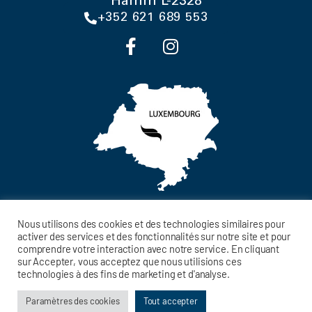
Hamm L-2328
+352 621 689 553
Nous utilisons des cookies et des technologies similaires pour
activer des services et des fonctionnalités sur notre site et pour
comprendre votre interaction avec notre service. En cliquant
MENTIONS LÉGALES
sur Accepter, vous acceptez que nous utilisions ces
technologies à des fins de marketing et d'analyse.
POLITIQUE DE CONFIDENTIALITÉ
© ERELIS - TOUT DROIT RÉSERVÉ
Paramètres des cookies
Tout accepter