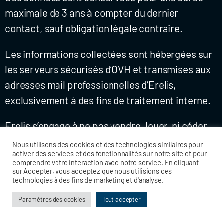
maximale de 3 ans à compter du dernier
contact, sauf obligation légale contraire.
Les informations collectées sont hébergées sur
les serveurs sécurisés d’OVH et transmises aux
adresses mail professionnelles d’Erelis,
exclusivement à des fins de traitement interne.
Erelis s’engage à ne pas vendre, louer, ni céder
ces données à des tiers.
Nous utilisons des cookies et des technologies similaires pour
activer des services et des fonctionnalités sur notre site et pour
comprendre votre interaction avec notre service. En cliquant
sur Accepter, vous acceptez que nous utilisions ces
technologies à des fins de marketing et d'analyse.
Article 15 – Responsable du traitement
Paramètres des cookies
Tout accepter
Le responsable du traitement des données