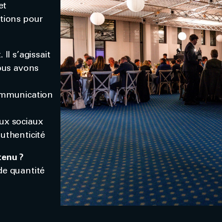
et
itions pour
Il s’agissait
nous avons
communication
ux sociaux
uthenticité
tenu ?
de quantité