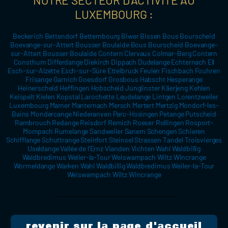
LUXEMBOURG :
Beckerich Bettendorf Bettembourg Biwer Bissen Bous Bourscheid
Boevange-sur-Attert Bousser Boulaide Bous Bourscheid Boevange-
sur-Attert Bousser Boulaide Contern Clervaux Colmar-Berg Contern
Consthum Differdange Diekirch Dippach Dudelange Echternach Ell
Esch-sur-Alzette Esch-sur-Sûre Ettelbruck Feulen Fischbach Fouhren
Frisange Garnich Goesdorf Grosbous Habscht Hesperange
Heinerscheid Heffingen Hobscheid Junglinster Käerjeng Kehlen
Keispelt Kielen Kopstal Larochette Leudelange Lintgen Lorentzweiler
Luxembourg Mamer Manternach Mersch Mertert Mertzig Mondorf-les-
Bains Mondercange Niederanven Parc-Hosingen Petange Putscheid
Rambrouch Redange Reisdorf Remich Roeser Rollingen Rosport-
Mompach Rumelange Sandweiler Sanem Schengen Schieren
Schifflange Schuttrange Steinfort Steinsel Strassen Tandel Troisvierges
Useldange Vallée de l’Ernz Vianden Vichten Wahl Waldbillig
Waldbredimus Weiler-la-Tour Weiswampach Wiltz Wincrange
Wormeldange Warken Wahl Waldbillig Waldbredimus Weiler-la-Tour
Weiswampach Wiltz Wincrange
revenir sur la page d'accueil