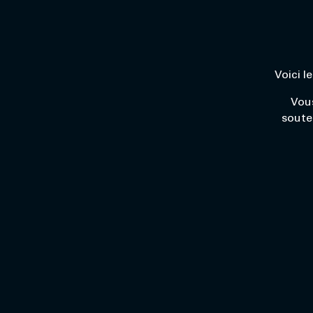
Voici l
Vous
soute