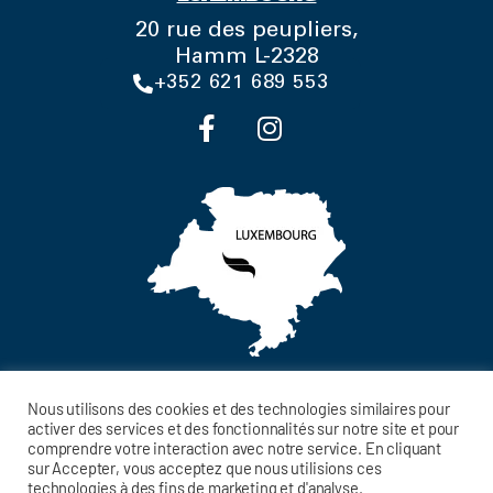
20 rue des peupliers,
Hamm L-2328
+352 621 689 553
Nous utilisons des cookies et des technologies similaires pour
activer des services et des fonctionnalités sur notre site et pour
comprendre votre interaction avec notre service. En cliquant
MENTIONS LÉGALES
sur Accepter, vous acceptez que nous utilisions ces
technologies à des fins de marketing et d'analyse.
POLITIQUE DE CONFIDENTIALITÉ